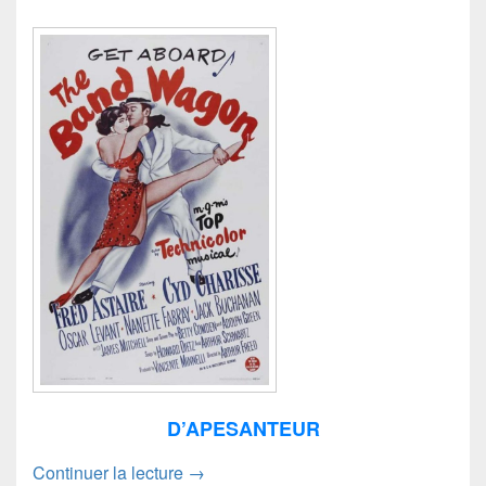
D’APESANTEUR
Tous en scène (The band wagon)
Continuer la lecture
→