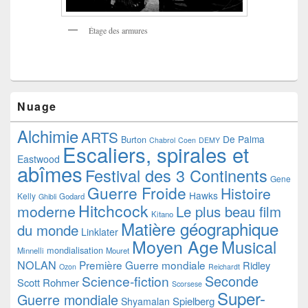
Étage des armures
Nuage
Alchimie
ARTS
De Palma
Burton
Chabrol
Coen
DEMY
Escaliers, spirales et
Eastwood
abîmes
Festival des 3 Continents
Gene
Guerre Froide
Histoire
Hawks
Kelly
Godard
Ghibli
Hitchcock
moderne
Le plus beau film
Kitano
Matière géographique
du monde
Linklater
Moyen Age
Musical
mondialisation
Minnelli
Mouret
NOLAN
Première Guerre mondiale
Ridley
Ozon
Reichardt
Seconde
Science-fiction
Scott
Rohmer
Scorsese
Super-
Guerre mondiale
Spielberg
Shyamalan