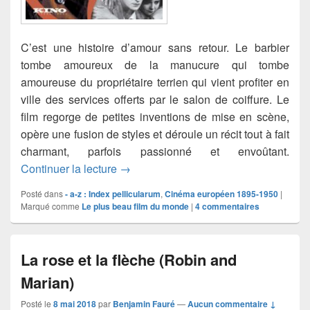
C’est une histoire d’amour sans retour. Le barbier
tombe amoureux de la manucure qui tombe
amoureuse du propriétaire terrien qui vient profiter en
ville des services offerts par le salon de coiffure. Le
film regorge de petites inventions de mise en scène,
opère une fusion de styles et déroule un récit tout à fait
charmant, parfois passionné et envoûtant.
Un cottage dans le Dartmoor
Continuer la lecture
→
Posté dans
- a-z : Index pellicularum
,
Cinéma européen 1895-1950
|
Marqué comme
Le plus beau film du monde
|
4
commentaires
La rose et la flèche (Robin and
Marian)
Posté le
8 mai 2018
par
Benjamin Fauré
—
Aucun commentaire ↓