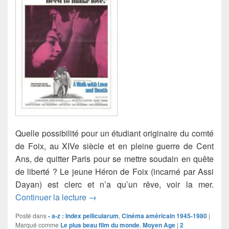
Quelle possibilité pour un étudiant originaire du comté
de Foix, au XIVe siècle et en pleine guerre de Cent
Ans, de quitter Paris pour se mettre soudain en quête
de liberté ? Le jeune Héron de Foix (incarné par Assi
Dayan) est clerc et n’a qu’un rêve, voir la mer.
Promenade avec l’amour et la mort
Continuer la lecture
→
Posté dans
- a-z : Index pellicularum
,
Cinéma américain 1945-1980
|
Marqué comme
Le plus beau film du monde
,
Moyen Age
|
2