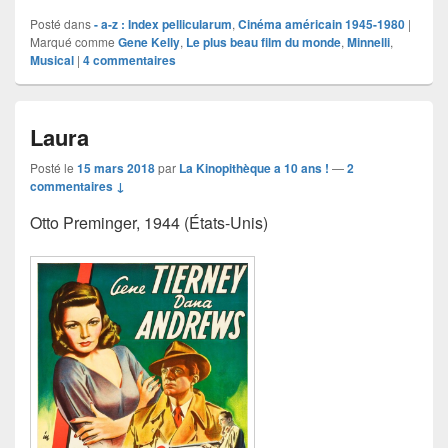
Posté dans
- a-z : Index pellicularum
,
Cinéma américain 1945-1980
|
Marqué comme
Gene Kelly
,
Le plus beau film du monde
,
Minnelli
,
Musical
|
4
commentaires
Laura
Posté le
15 mars 2018
par
La Kinopithèque a 10 ans !
—
2
commentaires ↓
Otto Preminger, 1944 (États-Unis)