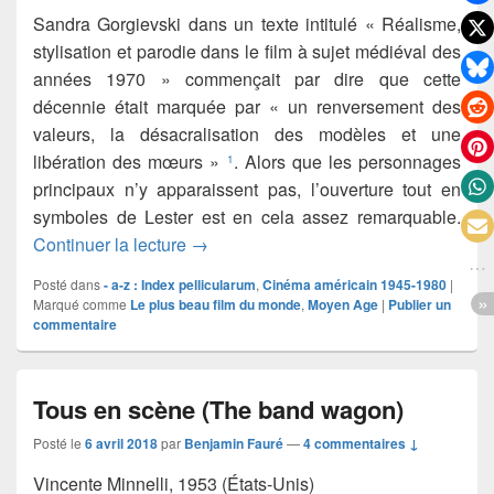
Sandra Gorgievski dans un texte intitulé « Réalisme,
stylisation et parodie dans le film à sujet médiéval des
années 1970 » commençait par dire que cette
décennie était marquée par « un renversement des
valeurs, la désacralisation des modèles et une
libération des mœurs »
. Alors que les personnages
1
principaux n’y apparaissent pas, l’ouverture tout en
symboles de Lester est en cela assez remarquable.
La rose et la flèche (Robin and Marian)
Continuer la lecture
→
Posté dans
- a-z : Index pellicularum
,
Cinéma américain 1945-1980
|
Marqué comme
Le plus beau film du monde
,
Moyen Age
|
Publier un
commentaire
Tous en scène (The band wagon)
Posté le
6 avril 2018
par
Benjamin Fauré
—
4 commentaires ↓
Vincente Minnelli, 1953 (États-Unis)