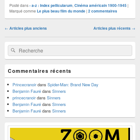
Posté dans
- a-z : Index pellicularum
,
Cinéma américain 1900-1945
|
Marqué comme
Le plus beau film du monde
|
2
commentaires
Navigation
←
Articles plus anciens
Articles plus récents
→
dans
les
Zone
articles
Recherche :
Rechercher
principale
de
widget
pour
Commentaires récents
la
barre
latérale
Princecranoir
dans
Spider-Man: Brand New Day
Benjamin Fauré
dans
Sinners
princecranoir
dans
Sinners
Benjamin Fauré
dans
Sinners
Benjamin Fauré
dans
Sinners