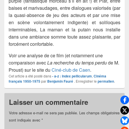
purple (fantastique morceau s’il en ait !) et Piaf, entre
baises et marivaudages, entre dialogues valorisés (par
la quasi-absence de jeu des acteurs et par une mise
en scène volontairement indigente) et soliloques
interminables, La maman et la putain nous installe
dans une ambiance somme toute assez plaisante, par
forcément confortable.
Voir une analyse de ce film (et notamment une
comparaison avec
La recherche du temps perdu
de M.
Proust) sur le site du
Ciné-club de Caen
.
Cet article a été posté dans
- a-z : Index pellicularum
,
Cinéma
français 1950-1975
par
Benjamin Fauré
. Enregistrer le
permalien
.
Laisser un commentaire
Votre adresse e-mail ne sera pas publiée.
Les champs obligatoires
sont indiqués avec
*