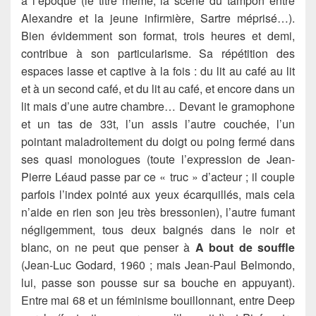
à l’époque (le titre même, la scène du tampon entre
Alexandre et la jeune infirmière, Sartre méprisé…).
Bien évidemment son format, trois heures et demi,
contribue à son particularisme. Sa répétition des
espaces lasse et captive à la fois : du lit au café au lit
et à un second café, et du lit au café, et encore dans un
lit mais d’une autre chambre… Devant le gramophone
et un tas de 33t, l’un assis l’autre couchée, l’un
pointant maladroitement du doigt ou poing fermé dans
ses quasi monologues (toute l’expression de Jean-
Pierre Léaud passe par ce « truc » d’acteur ; il couple
parfois l’index pointé aux yeux écarquillés, mais cela
n’aide en rien son jeu très bressonien), l’autre fumant
négligemment, tous deux baignés dans le noir et
blanc, on ne peut que penser à
A bout de souffle
(Jean-Luc Godard, 1960 ; mais Jean-Paul Belmondo,
lui, passe son pousse sur sa bouche en appuyant).
Entre mai 68 et un féminisme bouillonnant, entre Deep