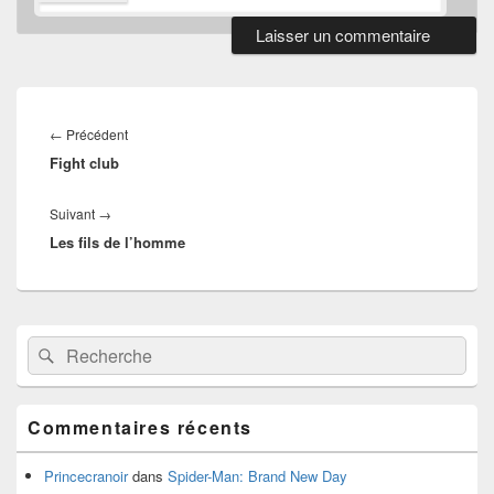
Navigation
de
Article
←
Précédent
l’article
Fight club
précédent :
Article
Suivant
→
Les fils de l’homme
suivant :
Zone
Recherche :
Rechercher
principale
de
widget
pour
Commentaires récents
la
barre
latérale
Princecranoir
dans
Spider-Man: Brand New Day