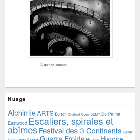
Étage des armures
Nuage
Alchimie
ARTS
De Palma
Burton
Chabrol
Coen
DEMY
Escaliers, spirales et
Eastwood
abîmes
Festival des 3 Continents
Gene
Guerre Froide
Histoire
Hawks
Kelly
Godard
Ghibli