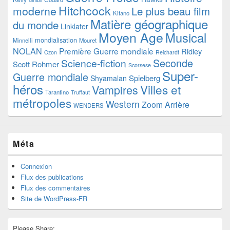
Hitchcock
moderne
Le plus beau film
Kitano
Matière géographique
du monde
Linklater
Moyen Age
Musical
mondialisation
Minnelli
Mouret
NOLAN
Première Guerre mondiale
Ridley
Ozon
Reichardt
Seconde
Science-fiction
Scott
Rohmer
Scorsese
Super-
Guerre mondiale
Spielberg
Shyamalan
héros
Villes et
Vampires
Tarantino
Truffaut
métropoles
Western
Zoom Arrière
WENDERS
Méta
Connexion
Flux des publications
Flux des commentaires
Site de WordPress-FR
Please Share: