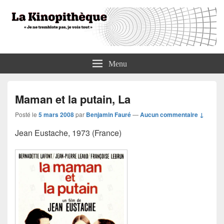
La Kinopithèque
"Je ne tremblote pas, je vois tout"
Menu
Maman et la putain, La
Posté le
5 mars 2008
par
Benjamin Fauré
—
Aucun commentaire ↓
Jean Eustache, 1973 (France)