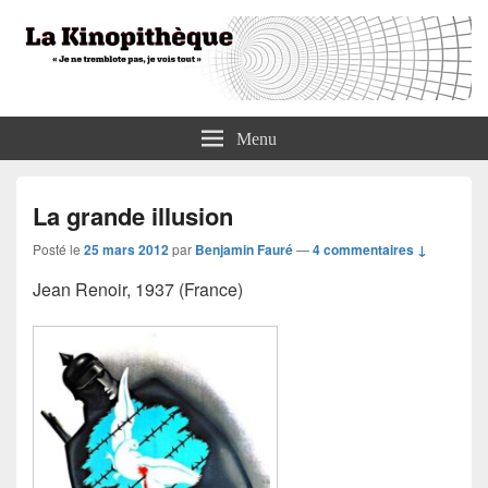
La Kinopithèque
"Je ne tremblote pas, je vois tout"
Menu
La grande illusion
Posté le
25 mars 2012
par
Benjamin Fauré
—
4 commentaires ↓
Jean Renoir, 1937 (France)