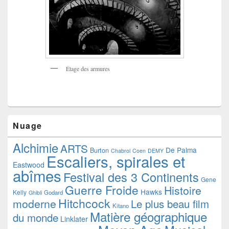
Étage des armures
Nuage
Alchimie
ARTS
De Palma
Burton
Chabrol
Coen
DEMY
Escaliers, spirales et
Eastwood
abîmes
Festival des 3 Continents
Gene
Guerre Froide
Histoire
Hawks
Kelly
Godard
Ghibli
Hitchcock
moderne
Le plus beau film
Kitano
Matière géographique
du monde
Linklater