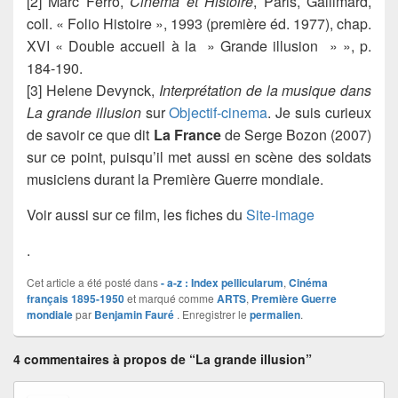
[2] Marc Ferro,
Cinéma et Histoire
, Paris, Gallimard,
coll. « Folio Histoire », 1993 (première éd. 1977), chap.
XVI « Double accueil à la » Grande illusion » », p.
184-190.
[3] Helene Devynck,
Interprétation de la musique dans
La grande illusion
sur
Objectif-cinema
. Je suis curieux
de savoir ce que dit
La France
de Serge Bozon (2007)
sur ce point, puisqu’il met aussi en scène des soldats
musiciens durant la Première Guerre mondiale.
Voir aussi sur ce film, les fiches du
Site-image
.
Cet article a été posté dans
- a-z : Index pellicularum
,
Cinéma
français 1895-1950
et marqué comme
ARTS
,
Première Guerre
mondiale
par
Benjamin Fauré
. Enregistrer le
permalien
.
4 commentaires à propos de “La grande illusion”