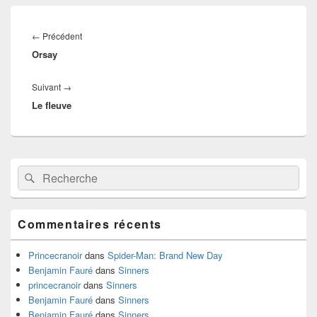
Navigation
de
Article
←
Précédent
l’article
Orsay
précédent :
Article
Suivant
→
Le fleuve
suivant :
Zone
Recherche :
Rechercher
principale
de
widget
pour
Commentaires récents
la
barre
latérale
Princecranoir
dans
Spider-Man: Brand New Day
Benjamin Fauré
dans
Sinners
princecranoir
dans
Sinners
Benjamin Fauré
dans
Sinners
Benjamin Fauré
dans
Sinners