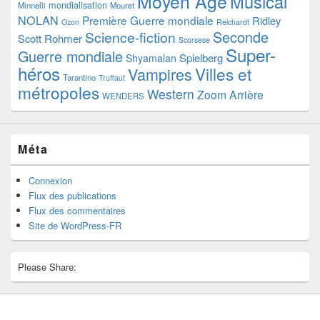
Moyen Age
Musical
mondialisation
Minnelli
Mouret
NOLAN
Première Guerre mondiale
Ridley
Ozon
Reichardt
Seconde
Science-fiction
Scott
Rohmer
Scorsese
Super-
Guerre mondiale
Spielberg
Shyamalan
héros
Villes et
Vampires
Tarantino
Truffaut
métropoles
Western
Zoom Arrière
WENDERS
Méta
Connexion
Flux des publications
Flux des commentaires
Site de WordPress-FR
Please Share: