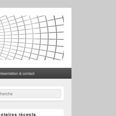
résentation & contact
:
ercher
taires récents