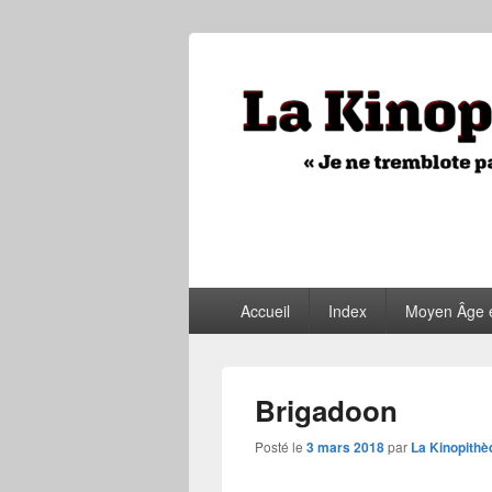
La Kinopithèq
"Je ne tremblote pas, je vois tout"
Menu
Accueil
Index
Moyen Âge 
principal
Brigadoon
Posté le
3 mars 2018
par
La Kinopithè