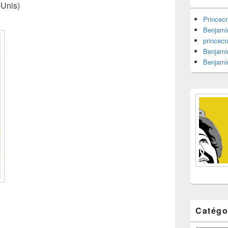
barre
-Unis)
latérale
Princecr
Benjami
princecr
Benjami
Benjami
Catégo