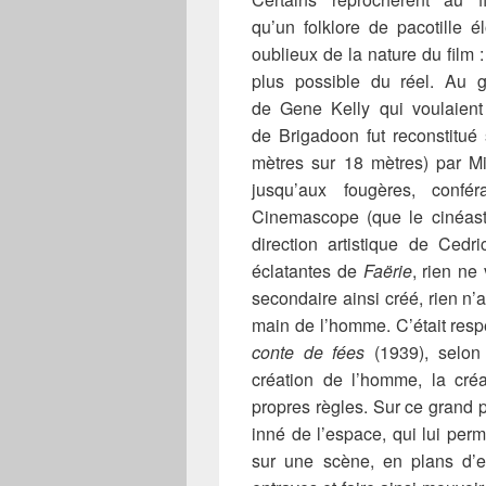
qu’un folklore de pacotille é
oublieux de la nature du film 
plus possible du réel. Au 
de Gene Kelly qui voulaient 
de Brigadoon fut reconstitué
mètres sur 18 mètres) par Min
jusqu’aux fougères, confé
Cinemascope (que le cinéaste 
direction artistique de Ced
éclatantes de
Faërie
, rien n
secondaire ainsi créé, rien n’a
main de l’homme. C’était resp
conte de fées
(1939), selon 
création de l’homme, la cré
propres règles. Sur ce grand 
inné de l’espace, qui lui perm
sur une scène, en plans d’en