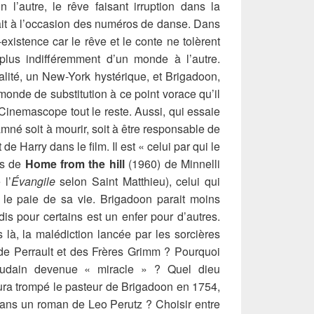
n l’autre, le rêve faisant irruption dans la
eait à l’occasion des numéros de danse. Dans
-existence car le rêve et le conte ne tolèrent
plus indifféremment d’un monde à l’autre.
alité, un New-York hystérique, et Brigadoon,
monde de substitution à ce point vorace qu’il
e Cinemascope tout le reste. Aussi, qui essaie
mné soit à mourir, soit à être responsable de
 de Harry dans le film. Il est « celui par qui le
ais de
Home from the hill
(1960) de Minnelli
 l’
Évangile
selon Saint Matthieu), celui qui
t le paie de sa vie. Brigadoon parait moins
is pour certains est un enfer pour d’autres.
 là, la malédiction lancée par les sorcières
de Perrault et des Frères Grimm ? Pourquoi
 soudain devenue « miracle » ? Quel dieu
aura trompé le pasteur de Brigadoon en 1754,
dans un roman de Leo Perutz ? Choisir entre