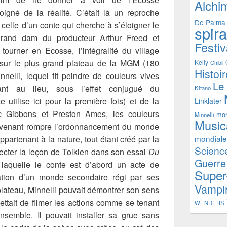
Alchi
loigné de la réalité. C’était là un reproche
De Palma
: celle d’un conte qui cherche à s’éloigner le
spir
grand dam du producteur Arthur Freed et
Festiv
tourner en Ecosse, l’intégralité du village
 sur le plus grand plateau de la MGM (180
Kelly
Ghibli
Histoi
nelli, lequel fit peindre de couleurs vives
Le
rant au lieu, sous l’effet conjugué du
Kitano
utilise ici pour la première fois) et de la
Linklater
ric Gibbons et Preston Ames, les couleurs
mon
Minnelli
Music
e venant rompre l’ordonnancement du monde
mondiale
ppartenant à la nature, tout étant créé par la
Science
ecter la leçon de Tolkien dans son essai
Du
Guerre
laquelle le conte est d’abord un acte de
Super
ation d’un monde secondaire régi par ses
Vampi
plateau, Minnelli pouvait démontrer son sens
ettait de filmer les actions comme se tenant
WENDERS
semble. Il pouvait installer sa grue sans