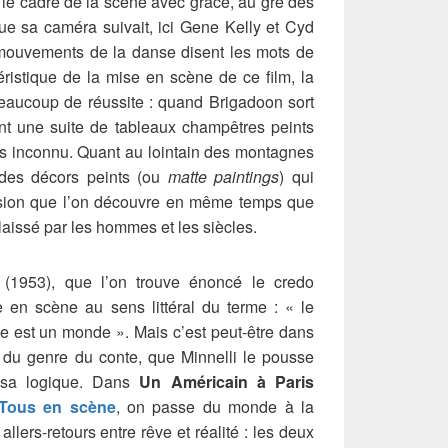
r le cadre de la scène avec grâce, au gré des
ue sa caméra suivait, ici Gene Kelly et Cyd
 mouvements de la danse disent les mots de
éristique de la mise en scène de ce film, la
beaucoup de réussite : quand Brigadoon sort
nt une suite de tableaux champêtres peints
is inconnu. Quant au lointain des montagnes
r des décors peints (ou
matte paintings
) qui
ssion que l’on découvre en même temps que
issé par les hommes et les siècles.
(1953), que l’on trouve énoncé le credo
se en scène au sens littéral du terme : « le
e est un monde ». Mais c’est peut-être dans
n du genre du conte, que Minnelli le pousse
e sa logique. Dans
Un Américain à Paris
Tous en scène
, on passe du monde à la
allers-retours entre rêve et réalité : les deux