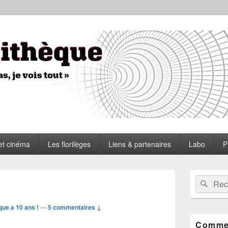
ue
et cinéma
Les florilèges
Liens & partenaires
Labo
P
Zone
Recherche 
Rech
principale
de
widget
que a 10 ans !
—
5 commentaires ↓
pour
la
Commen