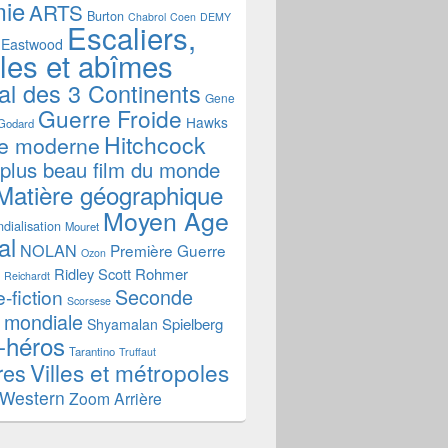
mie
ARTS
Burton
Chabrol
Coen
DEMY
Escaliers,
Eastwood
ales et abîmes
al des 3 Continents
Gene
Guerre Froide
Hawks
Godard
Hitchcock
re moderne
 plus beau film du monde
Matière géographique
Moyen Age
dialisation
Mouret
al
NOLAN
Première Guerre
Ozon
Ridley Scott
Rohmer
Reichardt
Seconde
-fiction
Scorsese
 mondiale
Spielberg
Shyamalan
-héros
Tarantino
Truffaut
Villes et métropoles
res
Western
Zoom Arrière