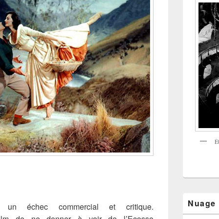
É
Nuage
un échec commercial et critique.
 film de ne donner à voir de l’Ecosse