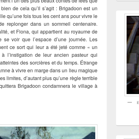
ment l’un des plus beaux contes de fées que
t bien de cela qu’il s’agit : Brigadoon est un
lle qu’une fois tous les cent ans pour vivre le
de replonger dans un sommeil centenaire.
lité, et Fiona, qui appartient au royaume de
 se voir que l’espace d’une journée. Les
ent ce sort qui leur a été jeté comme « un
à l’instigation de leur ancien pasteur qui
s atteintes des sorcières et du temps. Étrange
damne à vivre en marge dans un lieu magique
les limites, d’autant plus qu’une règle terrible
quittera Brigadoon condamnera le village à
É