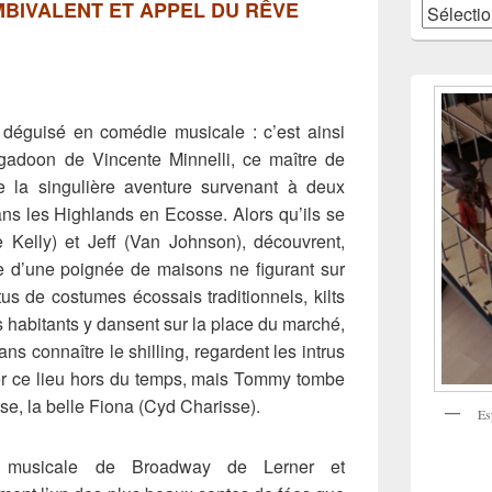
MBIVALENT ET APPEL DU RÊVE
Catégories
déguisé en comédie musicale : c’est ainsi
igadoon de Vincente Minnelli, ce maître de
te la singulière aventure survenant à deux
ns les Highlands en Ecosse. Alors qu’ils se
Kelly) et Jeff (Van Johnson), découvrent,
ge d’une poignée de maisons ne figurant sur
us de costumes écossais traditionnels, kilts
es habitants y dansent sur la place du marché,
s connaître le shilling, regardent les intrus
ter ce lieu hors du temps, mais Tommy tombe
se, la belle Fiona (Cyd Charisse).
Es
e musicale de Broadway de Lerner et