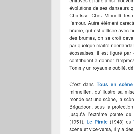
entraves et faire ainsi mouvoi
évolutions de ses danseurs q
Charisse. Chez Minnelli, les
l’amour. Autre élément caract
brume, qui est utilisée avec 
des brumes, on se croit deva
par quelque maître néerlanda
écossaises, il est figuré pa
contribuent à donner l’impre
Tommy un royaume oublié, déla
C’est dans
Tous en scène
minnellien, qu’illustre sa mi
monde est une scène, la scèn
Brigadoon, sous la protectio
jusqu’à l’extrême pointe d
(1951),
Le Pirate
(1948) ou
scène et vice-versa, il y a des 