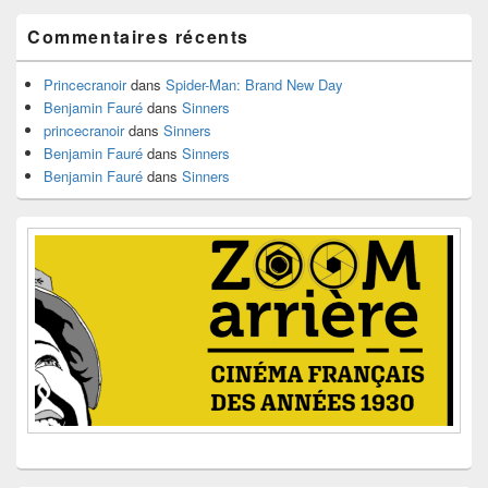
widget
pour
Commentaires récents
la
barre
latérale
Princecranoir
dans
Spider-Man: Brand New Day
Benjamin Fauré
dans
Sinners
princecranoir
dans
Sinners
Benjamin Fauré
dans
Sinners
Benjamin Fauré
dans
Sinners