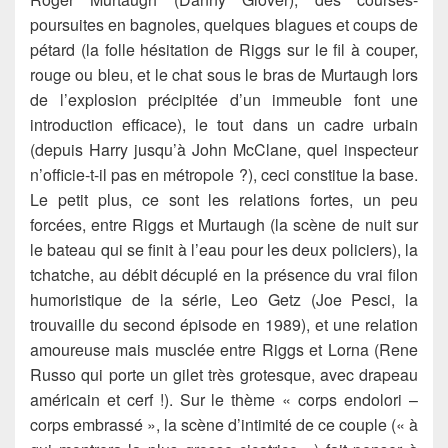
poursuites en bagnoles, quelques blagues et coups de
pétard (la folle hésitation de Riggs sur le fil à couper,
rouge ou bleu, et le chat sous le bras de Murtaugh lors
de l’explosion précipitée d’un immeuble font une
introduction efficace), le tout dans un cadre urbain
(depuis Harry jusqu’à John McClane, quel inspecteur
n’officie-t-il pas en métropole ?), ceci constitue la base.
Le petit plus, ce sont les relations fortes, un peu
forcées, entre Riggs et Murtaugh (la scène de nuit sur
le bateau qui se finit à l’eau pour les deux policiers), la
tchatche, au débit décuplé en la présence du vrai filon
humoristique de la série, Leo Getz (Joe Pesci, la
trouvaille du second épisode en 1989), et une relation
amoureuse mais musclée entre Riggs et Lorna (Rene
Russo qui porte un gilet très grotesque, avec drapeau
américain et cerf !). Sur le thème « corps endolori –
corps embrassé », la scène d’intimité de ce couple (« à