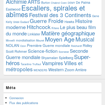
Alchimie
ARTS
De Palma
Burton
Chabrol
Coen
DEMY
Escaliers, spirales et
Eastwood
abîmes
Festival des 3 Continents
Gene
Guerre Froide
Histoire
Hawks
Kelly
Godard
Ghibli
Hitchcock
moderne
Le plus beau film
Kitano
Matière géographique
du monde
Linklater
Moyen Age
Musical
mondialisation
Minnelli
Mouret
NOLAN
Première Guerre mondiale
Ridley
Ozon
Reichardt
Seconde
Science-fiction
Scott
Rohmer
Scorsese
Super-
Guerre mondiale
Spielberg
Shyamalan
héros
Villes et
Vampires
Tarantino
Truffaut
métropoles
Western
Zoom Arrière
WENDERS
Méta
Connexion
Flux des publications