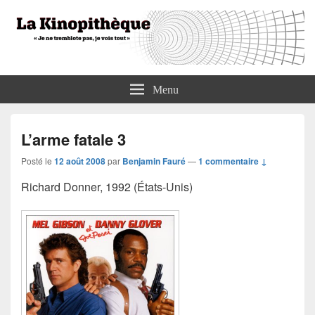
La Kinopithèque
"Je ne tremblote pas, je vois tout"
Menu
L’arme fatale 3
Posté le
12 août 2008
par
Benjamin Fauré
—
1 commentaire ↓
Richard Donner, 1992 (États-Unis)