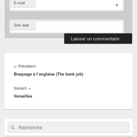
E-mail
*
Site web
Navigation
de
Article
←
Précédent
l’article
Braquage à l’anglaise (The bank job)
précédent :
Article
Suivant
→
Versailles
suivant :
Zone
Recherche :
Rechercher
principale
de