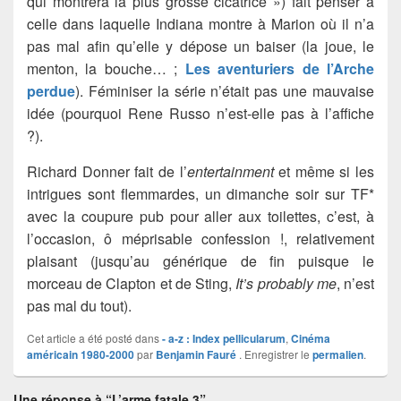
qui montrera la plus grosse cicatrice ») fait penser à
celle dans laquelle Indiana montre à Marion où il n’a
pas mal afin qu’elle y dépose un baiser (la joue, le
menton, la bouche… ;
Les aventuriers de l’Arche
perdue
). Féminiser la série n’était pas une mauvaise
idée (pourquoi Rene Russo n’est-elle pas à l’affiche
?).
Richard Donner fait de l’
entertainment
et même si les
intrigues sont flemmardes, un dimanche soir sur TF*
avec la coupure pub pour aller aux toilettes, c’est, à
l’occasion, ô méprisable confession !, relativement
plaisant (jusqu’au générique de fin puisque le
morceau de Clapton et de Sting,
It’s probably me
, n’est
pas mal du tout).
Cet article a été posté dans
- a-z : Index pellicularum
,
Cinéma
américain 1980-2000
par
Benjamin Fauré
. Enregistrer le
permalien
.
Une réponse à “L’arme fatale 3”