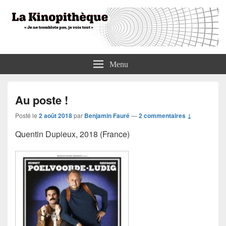
La Kinopithèque
"Je ne tremblote pas, je vois tout"
Menu
Au poste !
Posté le
2 août 2018
par
Benjamin Fauré
—
2 commentaires ↓
Quentin Dupieux, 2018 (France)