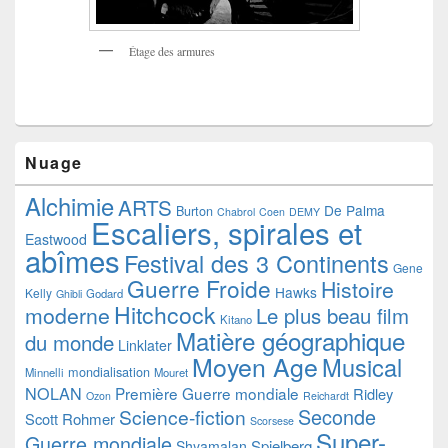
Étage des armures
Nuage
Alchimie
ARTS
De Palma
Burton
Chabrol
Coen
DEMY
Escaliers, spirales et
Eastwood
abîmes
Festival des 3 Continents
Gene
Guerre Froide
Histoire
Hawks
Kelly
Godard
Ghibli
Hitchcock
moderne
Le plus beau film
Kitano
Matière géographique
du monde
Linklater
Moyen Age
Musical
mondialisation
Minnelli
Mouret
NOLAN
Première Guerre mondiale
Ridley
Ozon
Reichardt
Seconde
Science-fiction
Scott
Rohmer
Scorsese
Super-
Guerre mondiale
Spielberg
Shyamalan