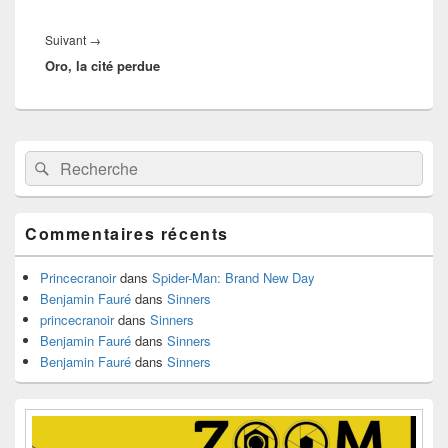
Article
Suivant
→
Oro, la cité perdue
suivant :
Zone
Recherche :
Rechercher
principale
de
widget
pour
Commentaires récents
la
barre
latérale
Princecranoir
dans
Spider-Man: Brand New Day
Benjamin Fauré
dans
Sinners
princecranoir
dans
Sinners
Benjamin Fauré
dans
Sinners
Benjamin Fauré
dans
Sinners