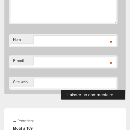
Nom
*
E-mail
*
Site web
Navigation
de
Article
←
Précédent
l’article
Motif # 109
précédent :