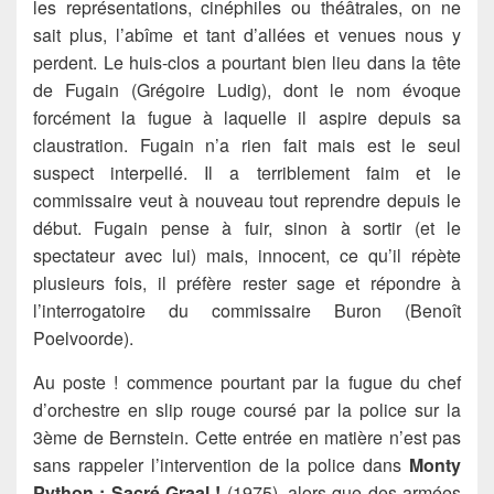
les représentations, cinéphiles ou théâtrales, on ne
sait plus, l’abîme et tant d’allées et venues nous y
perdent. Le huis-clos a pourtant bien lieu dans la tête
de Fugain (Grégoire Ludig), dont le nom évoque
forcément la fugue à laquelle il aspire depuis sa
claustration. Fugain n’a rien fait mais est le seul
suspect interpellé. Il a terriblement faim et le
commissaire veut à nouveau tout reprendre depuis le
début. Fugain pense à fuir, sinon à sortir (et le
spectateur avec lui) mais, innocent, ce qu’il répète
plusieurs fois, il préfère rester sage et répondre à
l’interrogatoire du commissaire Buron (Benoît
Poelvoorde).
Au poste ! commence pourtant par la fugue du chef
d’orchestre en slip rouge coursé par la police sur la
3ème de Bernstein. Cette entrée en matière n’est pas
sans rappeler l’intervention de la police dans
Monty
Python : Sacré Graal !
(1975), alors que des armées