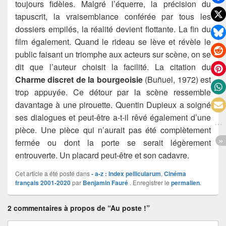
toujours fidèles. Malgré l’équerre, la précision du
tapuscrit, la vraisemblance conférée par tous les
dossiers empilés, la réalité devient flottante. La fin du
film également. Quand le rideau se lève et révèle le
public faisant un triomphe aux acteurs sur scène, on se
dit que l’auteur choisit la facilité. La citation du
Charme discret de la bourgeoisie
(Buñuel, 1972) est
trop appuyée. Ce détour par la scène ressemble
davantage à une pirouette. Quentin Dupieux a soigné
ses dialogues et peut-être a-t-il rêvé également d’une
pièce. Une pièce qui n’aurait pas été complètement
fermée ou dont la porte se serait légèrement
entrouverte. Un placard peut-être et son cadavre.
Cet article a été posté dans
- a-z : Index pellicularum
,
Cinéma
français 2001-2020
par
Benjamin Fauré
. Enregistrer le
permalien
.
2 commentaires à propos de “Au poste !”