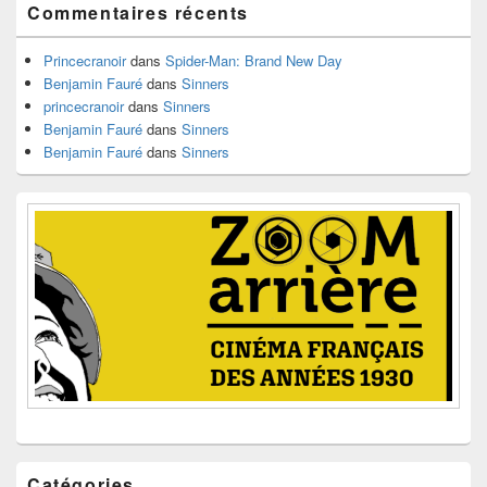
Commentaires récents
la
barre
latérale
Princecranoir
dans
Spider-Man: Brand New Day
Benjamin Fauré
dans
Sinners
princecranoir
dans
Sinners
Benjamin Fauré
dans
Sinners
Benjamin Fauré
dans
Sinners
Catégories