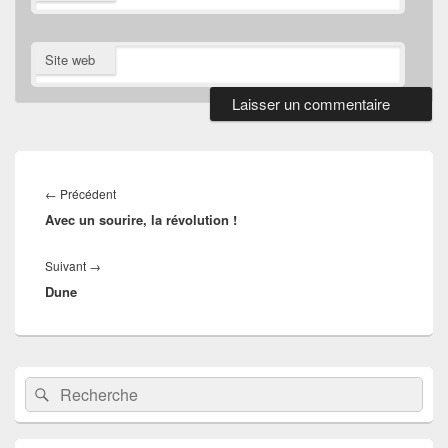
Site web
Navigation
de
Article
←
Précédent
l’article
Avec un sourire, la révolution !
précédent :
Article
Suivant
→
Dune
suivant :
Zone
Recherche :
Rechercher
principale
de
widget
pour