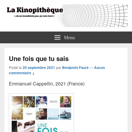
La Kinopithèque
"Je ne tremblote pas, je vois tout"
Menu
Une fois que tu sais
Posté le
20 septembre 2021
par
Benjamin Fauré
—
Aucun
commentaire ↓
Emmanuel Cappellin, 2021 (France)