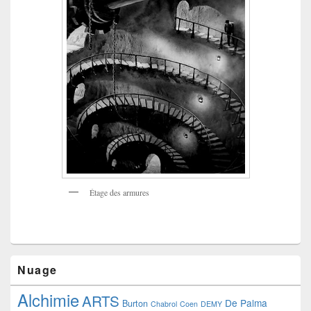
Étage des armures
Nuage
Alchimie
ARTS
De Palma
Burton
Chabrol
Coen
DEMY