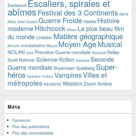
Escaliers, spirales et
Eastwood
abîmes
Festival des 3 Continents
Gene
Guerre Froide
Histoire
Hawks
Kelly
Godard
Ghibli
Hitchcock
moderne
Le plus beau film
Kitano
Matière géographique
du monde
Linklater
Moyen Age
Musical
mondialisation
Minnelli
Mouret
NOLAN
Première Guerre mondiale
Ridley
Ozon
Reichardt
Seconde
Science-fiction
Scott
Rohmer
Scorsese
Super-
Guerre mondiale
Spielberg
Shyamalan
héros
Villes et
Vampires
Tarantino
Truffaut
métropoles
Western
Zoom Arrière
WENDERS
Méta
Connexion
Flux des publications
Flux des commentaires