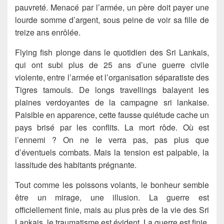
pauvreté. Menacé par l’armée, un père doit payer une
lourde somme d’argent, sous peine de voir sa fille de
treize ans enrôlée.
Flying fish plonge dans le quotidien des Sri Lankais,
qui ont subi plus de 25 ans d’une guerre civile
violente, entre l’armée et l’organisation séparatiste des
Tigres tamouls. De longs travellings balayent les
plaines verdoyantes de la campagne sri lankaise.
Paisible en apparence, cette fausse quiétude cache un
pays brisé par les conflits. La mort rôde. Où est
l’ennemi ? On ne le verra pas, pas plus que
d’éventuels combats. Mais la tension est palpable, la
lassitude des habitants prégnante.
Tout comme les poissons volants, le bonheur semble
être un mirage, une illusion. La guerre est
officiellement finie, mais au plus près de la vie des Sri
Lankais, le traumatisme est évident. La guerre est finie,