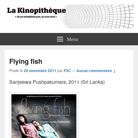
La Kinopithèque
"Je ne tremblote pas, je vois tout"
Menu
Flying fish
Posté le
28 novembre 2011
par
F3C
—
Aucun commentaire ↓
Sanjeewa Pushpakumara, 2011 (Sri Lanka)