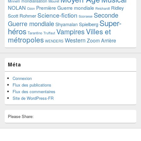
mondialisation
Minnelli
Mouret
NOLAN
Première Guerre mondiale
Ridley
Ozon
Reichardt
Seconde
Science-fiction
Scott
Rohmer
Scorsese
Super-
Guerre mondiale
Spielberg
Shyamalan
héros
Villes et
Vampires
Tarantino
Truffaut
métropoles
Western
Zoom Arrière
WENDERS
Méta
Connexion
Flux des publications
Flux des commentaires
Site de WordPress-FR
Please Share: