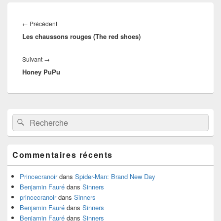
Navigation
de
Article
←
Précédent
l’article
Les chaussons rouges (The red shoes)
précédent :
Article
Suivant
→
Honey PuPu
suivant :
Zone
Recherche :
Rechercher
principale
de
widget
pour
Commentaires récents
la
barre
latérale
Princecranoir
dans
Spider-Man: Brand New Day
Benjamin Fauré
dans
Sinners
princecranoir
dans
Sinners
Benjamin Fauré
dans
Sinners
Benjamin Fauré
dans
Sinners