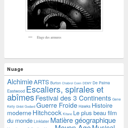
Étage des armures
Nuage
Alchimie
ARTS
De Palma
Burton
Chabrol
Coen
DEMY
Escaliers, spirales et
Eastwood
abîmes
Festival des 3 Continents
Gene
Guerre Froide
Histoire
Hawks
Kelly
Godard
Ghibli
Hitchcock
moderne
Le plus beau film
Kitano
Matière géographique
du monde
Linklater
Moyen Age
Musical