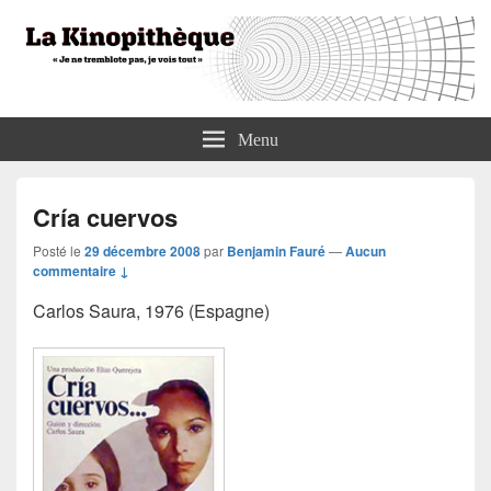
La Kinopithèque
"Je ne tremblote pas, je vois tout"
Menu
Cría cuervos
Posté le
29 décembre 2008
par
Benjamin Fauré
—
Aucun
commentaire ↓
Carlos Saura, 1976 (Espagne)