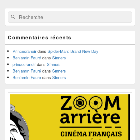
Zone
Recherche :
Rechercher
principale
de
widget
pour
Commentaires récents
la
barre
latérale
Princecranoir
dans
Spider-Man: Brand New Day
Benjamin Fauré
dans
Sinners
princecranoir
dans
Sinners
Benjamin Fauré
dans
Sinners
Benjamin Fauré
dans
Sinners