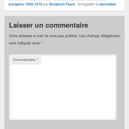
européen 1950-1975
par
Benjamin Fauré
. Enregistrer le
permalien
.
Laisser un commentaire
Votre adresse e-mail ne sera pas publiée.
Les champs obligatoires
sont indiqués avec
*
Commentaire
*