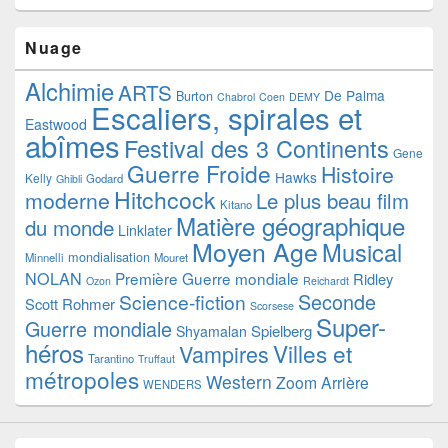
Nuage
Alchimie
ARTS
De Palma
Burton
Chabrol
Coen
DEMY
Escaliers, spirales et
Eastwood
abîmes
Festival des 3 Continents
Gene
Guerre Froide
Histoire
Hawks
Kelly
Godard
Ghibli
Hitchcock
moderne
Le plus beau film
Kitano
Matière géographique
du monde
Linklater
Moyen Age
Musical
mondialisation
Minnelli
Mouret
NOLAN
Première Guerre mondiale
Ridley
Ozon
Reichardt
Seconde
Science-fiction
Scott
Rohmer
Scorsese
Super-
Guerre mondiale
Spielberg
Shyamalan
héros
Villes et
Vampires
Tarantino
Truffaut
métropoles
Western
Zoom Arrière
WENDERS