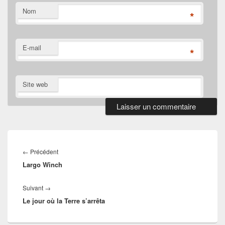
Nom
*
E-mail
*
Site web
Navigation
de
Article
←
Précédent
l’article
Largo Winch
précédent :
Article
Suivant
→
Le jour où la Terre s’arrêta
suivant :