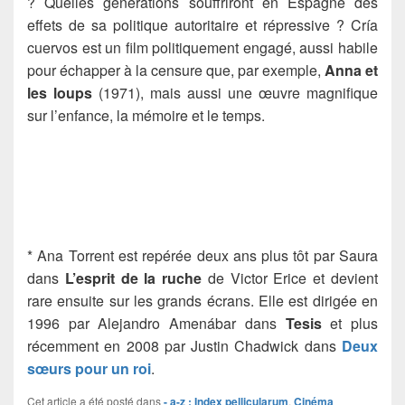
? Quelles générations souffriront en Espagne des
effets de sa politique autoritaire et répressive ? Cría
cuervos est un film politiquement engagé, aussi habile
pour échapper à la censure que, par exemple,
Anna et
les loups
(1971), mais aussi une œuvre magnifique
sur l’enfance, la mémoire et le temps.
* Ana Torrent est repérée deux ans plus tôt par Saura
dans
L’esprit de la ruche
de Victor Erice et devient
rare ensuite sur les grands écrans. Elle est dirigée en
1996 par Alejandro Amenábar dans
Tesis
et plus
récemment en 2008 par Justin Chadwick dans
Deux
sœurs pour un roi
.
Cet article a été posté dans
- a-z : Index pellicularum
,
Cinéma