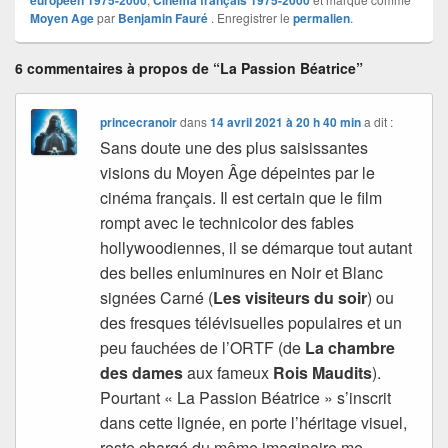
européen 1975-2000
Cinéma français 1975-2000
Moyen Age
par
Benjamin Fauré
. Enregistrer le
permalien
.
6 commentaires à propos de “La Passion Béatrice”
princecranoir
dans
14 avril 2021 à 20 h 40 min
a dit :
Sans doute une des plus saisissantes
visions du Moyen Âge dépeintes par le
cinéma français. Il est certain que le film
rompt avec le technicolor des fables
hollywoodiennes, il se démarque tout autant
des belles enluminures en Noir et Blanc
signées Carné (
Les visiteurs du soir
) ou
des fresques télévisuelles populaires et un
peu fauchées de l’ORTF (de
La chambre
des dames
aux fameux
Rois Maudits
).
Pourtant « La Passion Béatrice » s’inscrit
dans cette lignée, en porte l’héritage visuel,
reste chargé du même imaginaire me