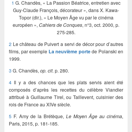
1
G. Chandès, « La Passion Béatrice, entretien avec
Guy-Claude François, décorateur », dans X. Kawa-
Topor (dir.), « Le Moyen Âge vu par le cinéma
européen »,
Cahiers de Conques
, n°3, oct. 2000, p.
275-285.
2
Le château de Puivert a servi de décor pour d’autres
films, par exemple
La neuvième porte
de Polanski en
1999.
3
G. Chandès,
op. cit
. p. 280.
4
Il y a des chances que les plats servis aient été
composés d’après les recettes du célèbre Viandier
attribué à Guillaume Tirel, ou Taillevent, cuisinier des
rois de France au XIVe siècle.
5
F. Amy de la Brétèque,
Le Moyen Âge au cinéma
,
Paris, 2015, p. 181-185.