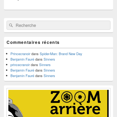
Zone
Recherche :
Rechercher
principale
de
widget
pour
Commentaires récents
la
barre
latérale
Princecranoir
dans
Spider-Man: Brand New Day
Benjamin Fauré
dans
Sinners
princecranoir
dans
Sinners
Benjamin Fauré
dans
Sinners
Benjamin Fauré
dans
Sinners