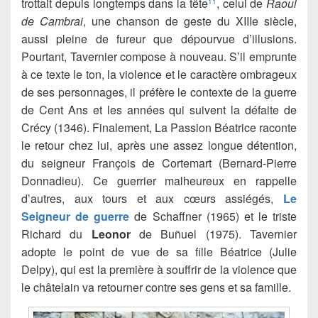
trottait depuis longtemps dans la tête
, celui de
Raoul
11
de Cambrai
, une chanson de geste du XIIIe siècle,
aussi pleine de fureur que dépourvue d’illusions.
Pourtant, Tavernier compose à nouveau. S’il emprunte
à ce texte le ton, la violence et le caractère ombrageux
de ses personnages, il préfère le contexte de la guerre
de Cent Ans et les années qui suivent la défaite de
Crécy (1346). Finalement, La Passion Béatrice raconte
le retour chez lui, après une assez longue détention,
du seigneur François de Cortemart (Bernard-Pierre
Donnadieu). Ce guerrier malheureux en rappelle
d’autres, aux tours et aux cœurs assiégés,
Le
Seigneur de guerre
de Schaffner (1965) et le triste
Richard du
Leonor
de Buñuel (1975). Tavernier
adopte le point de vue de sa fille Béatrice (Julie
Delpy), qui est la première à souffrir de la violence que
le châtelain va retourner contre ses gens et sa famille.