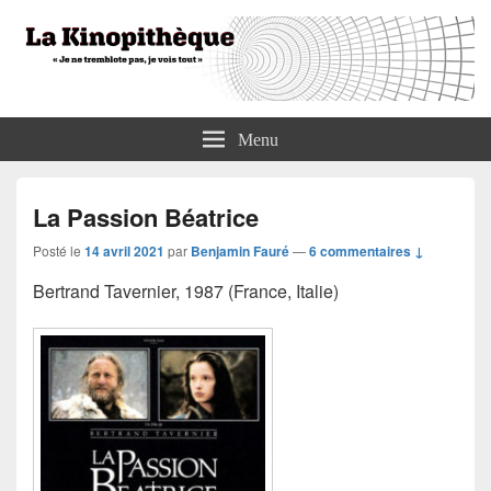
La Kinopithèque
"Je ne tremblote pas, je vois tout"
Menu
La Passion Béatrice
Posté le
14 avril 2021
par
Benjamin Fauré
—
6 commentaires ↓
Bertrand Tavernier, 1987 (France, Italie)