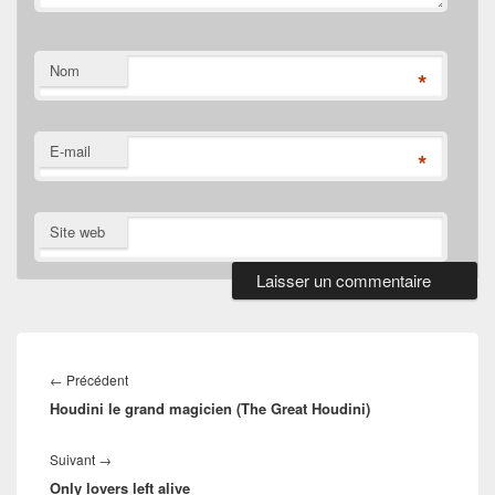
Nom
*
E-mail
*
Site web
Navigation
de
Article
←
Précédent
l’article
Houdini le grand magicien (The Great Houdini)
précédent :
Article
Suivant
→
Only lovers left alive
suivant :