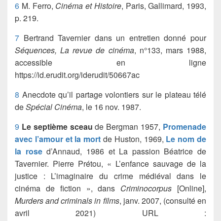
6
M. Ferro,
Cinéma et Histoire
, Paris, Gallimard, 1993,
p. 219.
7
Bertrand Tavernier dans un entretien donné pour
Séquences, La revue de cinéma
, n°133, mars 1988,
accessible en ligne
https://id.erudit.org/iderudit/50667ac
8
Anecdote qu’il partage volontiers sur le plateau télé
de
Spécial Cinéma
, le 16 nov. 1987.
9
Le septième sceau
de Bergman 1957,
Promenade
avec l’amour et la mort
de Huston, 1969,
Le nom de
la rose
d’Annaud, 1986 et La passion Béatrice de
Tavernier. Pierre Prétou, « L’enfance sauvage de la
justice : L’imaginaire du crime médiéval dans le
cinéma de fiction », dans
Criminocorpus
[Online],
Murders and criminals in films
, janv. 2007, (consulté en
avril 2021) URL :