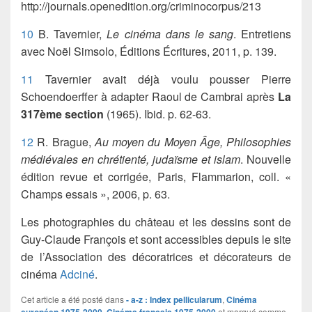
http://journals.openedition.org/criminocorpus/213
10
B. Tavernier,
Le cinéma dans le sang
. Entretiens
avec Noël Simsolo, Éditions Écritures, 2011, p. 139.
11
Tavernier avait déjà voulu pousser Pierre
Schoendoerffer à adapter Raoul de Cambrai après
La
317ème section
(1965). Ibid. p. 62-63.
12
R. Brague,
Au moyen du Moyen Âge, Philosophies
médiévales en chrétienté, judaïsme et islam
. Nouvelle
édition revue et corrigée, Paris, Flammarion, coll. «
Champs essais », 2006, p. 63.
Les photographies du château et les dessins sont de
Guy-Claude François et sont accessibles depuis le site
de l’Association des décoratrices et décorateurs de
cinéma
Adciné
.
Cet article a été posté dans
- a-z : Index pellicularum
,
Cinéma
,
et marqué comme