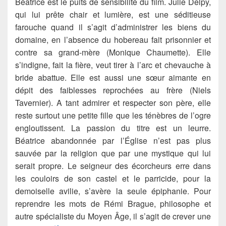
Béatrice est le puits de sensibilité du film. Julie Delpy,
qui lui prête chair et lumière, est une séditieuse
farouche quand il s’agit d’administrer les biens du
domaine, en l’absence du hobereau fait prisonnier et
contre sa grand-mère (Monique Chaumette). Elle
s’indigne, fait la fière, veut tirer à l’arc et chevauche à
bride abattue. Elle est aussi une sœur aimante en
dépit des faiblesses reprochées au frère (Niels
Tavernier). A tant admirer et respecter son père, elle
reste surtout une petite fille que les ténèbres de l’ogre
engloutissent. La passion du titre est un leurre.
Béatrice abandonnée par l’Église n’est pas plus
sauvée par la religion que par une mystique qui lui
serait propre. Le seigneur des écorcheurs erre dans
les couloirs de son castel et le parricide, pour la
demoiselle avilie, s’avère la seule épiphanie. Pour
reprendre les mots de Rémi Brague, philosophe et
autre spécialiste du Moyen Âge, il s’agit de crever une