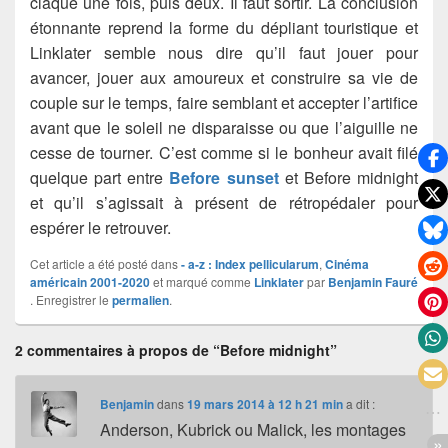
claque une fois, puis deux. Il faut sortir. La conclusion
étonnante reprend la forme du dépliant touristique et
Linklater semble nous dire qu’il faut jouer pour
avancer, jouer aux amoureux et construire sa vie de
couple sur le temps, faire semblant et accepter l’artifice
avant que le soleil ne disparaisse ou que l’aiguille ne
cesse de tourner. C’est comme si le bonheur avait filé
quelque part entre
Before sunset
et Before midnight
et qu’il s’agissait à présent de rétropédaler pour
espérer le retrouver.
Cet article a été posté dans
- a-z : Index pellicularum
,
Cinéma
américain 2001-2020
et marqué comme
Linklater
par
Benjamin Fauré
. Enregistrer le
permalien
.
2 commentaires à propos de “Before midnight”
Benjamin
dans
19 mars 2014 à 12 h 21 min
a dit :
Anderson, Kubrick ou Malick, les montages