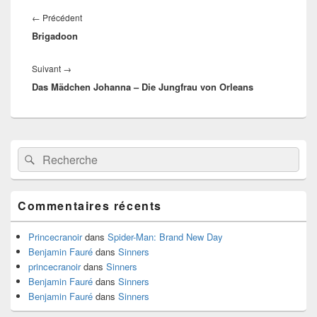
Navigation
de
Article
←
Précédent
l’article
Brigadoon
précédent :
Article
Suivant
→
Das Mädchen Johanna – Die Jungfrau von Orleans
suivant :
Zone
Recherche :
Rechercher
principale
de
widget
pour
Commentaires récents
la
barre
latérale
Princecranoir
dans
Spider-Man: Brand New Day
Benjamin Fauré
dans
Sinners
princecranoir
dans
Sinners
Benjamin Fauré
dans
Sinners
Benjamin Fauré
dans
Sinners