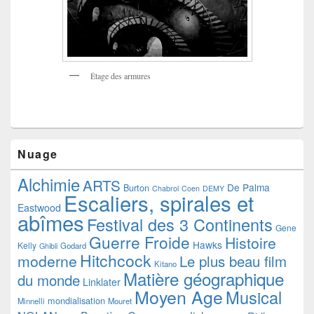
Étage des armures
Nuage
Alchimie
ARTS
De Palma
Burton
Chabrol
Coen
DEMY
Escaliers, spirales et
Eastwood
abîmes
Festival des 3 Continents
Gene
Guerre Froide
Histoire
Hawks
Kelly
Godard
Ghibli
Hitchcock
moderne
Le plus beau film
Kitano
Matière géographique
du monde
Linklater
Moyen Age
Musical
mondialisation
Minnelli
Mouret