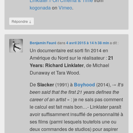
Linklater // On Cinema & Time
from
kogonada
on
Vimeo
.
↓
Répondre
Benjamin Fauré
dans
4 avril 2015 à 14 h 38 min
a dit :
Un documentaire est sorti fin 2014 en
Amérique du Nord sur le réalisateur :
21
Years: Richard Linklater
, de Michael
Dunaway et Tara Wood.
De
Slacker
(1991) à
Boyhood
(2014), -«
It’s
been said that the first 21 years defines the
career of an artist
» : je ne sais pas comment
le calcul est fait mais bon…- Linklater paraît
avoir suffisamment insufflé de personnalité à
ses films (parmi lesquels toutefois une ou
deux commandes de studios) pour aspirer