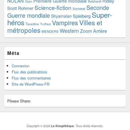
NOLAN
Première Guerre mondiale
Ridley
Ozon
Reichardt
Seconde
Science-fiction
Scott
Rohmer
Scorsese
Super-
Guerre mondiale
Spielberg
Shyamalan
héros
Villes et
Vampires
Tarantino
Truffaut
métropoles
Western
Zoom Arrière
WENDERS
Méta
Connexion
Flux des publications
Flux des commentaires
Site de WordPress-FR
Please Share:
Copyright © 2026
La Kinopithèque
. Tous droits réservés.