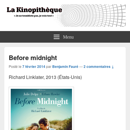
La Kinopithèque
"Je ne tremblote pas, je vois tout"
Menu
Before midnight
Posté le
7 février 2014
par
Benjamin Fauré
—
2 commentaires ↓
Richard Linklater, 2013 (États-Unis)